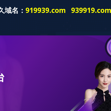
首页
产品中心
现场展示
视频展示
云博（中国）