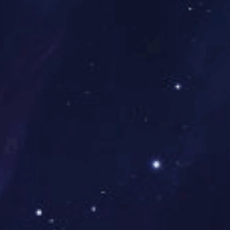
气力输送料封泵设备适用于输送粉末材料、颗粒材料、松散不粘结材料
的材料、输送距离范围，从投资效益和生产成本10至500米，水平或
输灰料封泵厂家
气力输送的原理是压缩空气并将其转化为动力。这一原理与料封泵的完
了各行各业的青睐。原因是气力输送料封泵有很多很大的优点，输送能
关于气力输送装置出现的堵塞问题
气力输送装置主要被使用于化工、建材、冶金、电力、矿业等单位。气