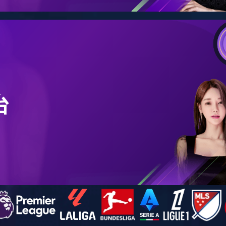
键字：
粉体气力输送…
料封泵
仓泵
气力输送泵