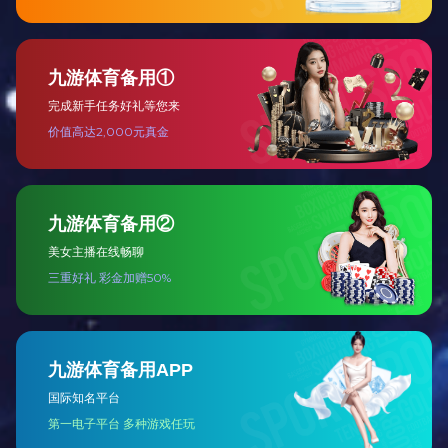
）
拌机
送机
pp官方在线入口
放阀
换阀