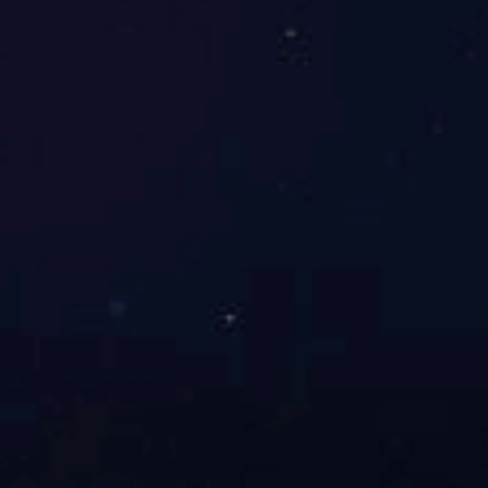
Copyright © 2022 版权所有：云博app官方在线入口 备案号：
豫ICP备2022
乐竞(中国)Lejing·官方网站
|
爱游戏平台
|
九游官方网站
|
米兰官