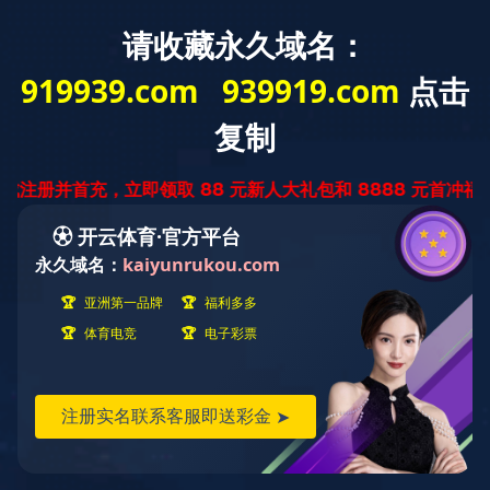
网站首页
云博