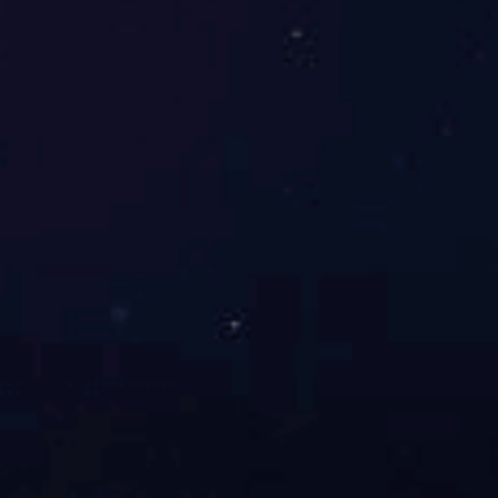
乐竞(中国)Lejing·官方网站
|
爱游戏平台
|
九游官方网站
|
米兰官