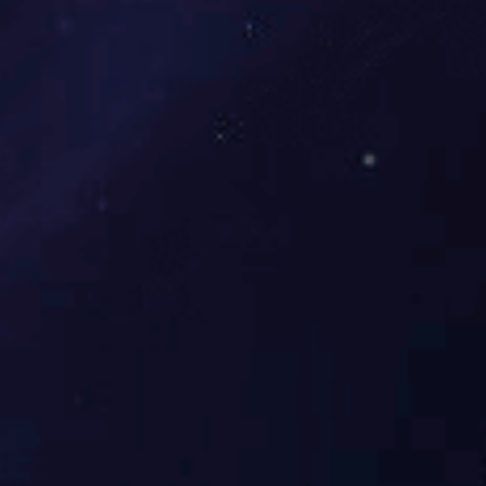
Copyright © 2022 版权所有：云博app官方在线入口 备案号：
豫ICP备2022