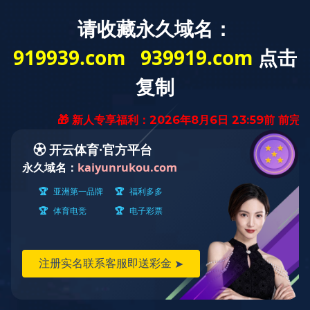
网站首页
云博