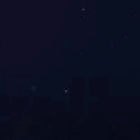
乐竞(中国)Lejing·官方网站
|
爱游戏平台
|
九游官方网站
|
米兰官