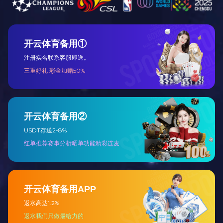
泵
送泵
统
置
产线
送设备
送机
输送设备
送设备
送装置
输送系统
设备系列