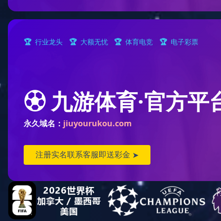
展飞机械专注
热门关