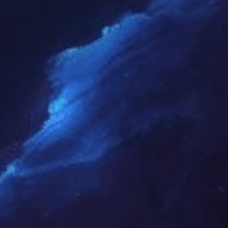
气动输送装置
气力输送生产线
负压气力输送设备
粉体气力输送机
粉煤灰气力输送设备
粉末气力输送设备
煤粉气力输送装置
长距离气力输送系统
灰库设备系列
云博（中国）
骨料散装机
水泥散装机
双轴加湿搅拌机
双轴螺旋输送机
气化板
汽车散装机
灰库散装机
库底散装机
渣料散装机
云博app官方在线入口
真空压力释放阀
库顶三通切换阀