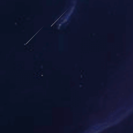
产品介绍
产品特点