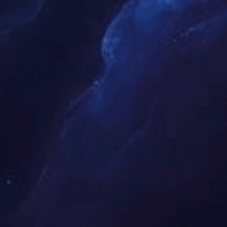
上的共同之处是采用钢板支撑电热管以减少电热管的振动，接线盒中都
间加装联运装置，以确保电加热器起动需要在风机起动之后空气加热器循环