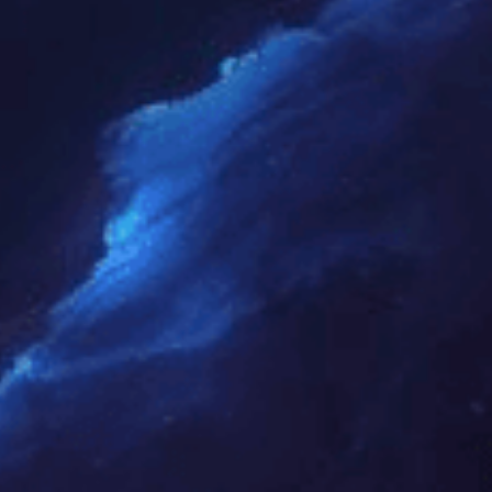
灰库散装机
气化板
更多
空气输送斜槽
陶瓷耐磨管