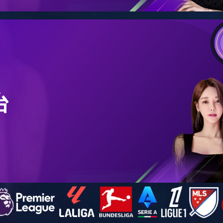
键字：
粉体气力输送…
料封泵
仓泵
气力输送泵