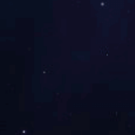
乐竞(中国)Lejing·官方网站
|
爱游戏平台
|
九游官方网站
|
米