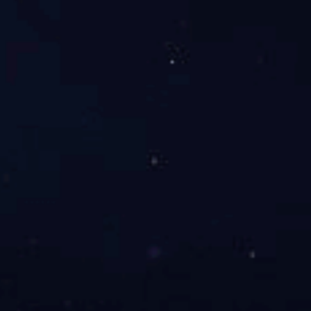
(中国)股份有限公司
|
开云kaiyun官方在线入口
|