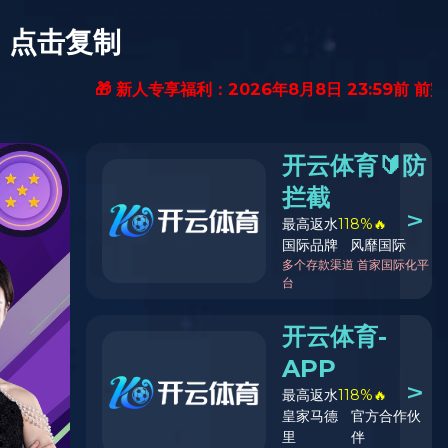
新闻中心
企业简介
服务支持