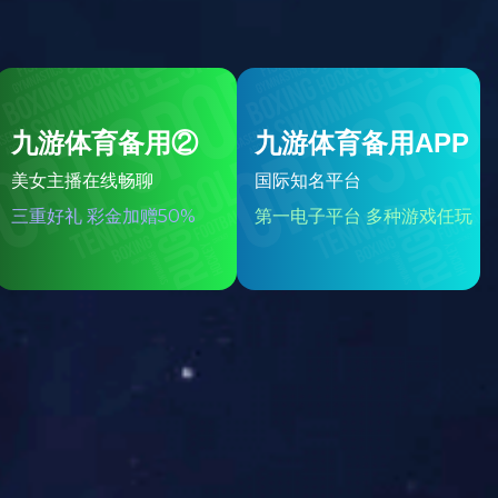
首页
产品
更多
仓泵
气力输送泵