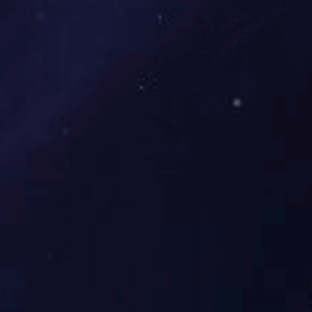
022002261号-1
网站地图
XML