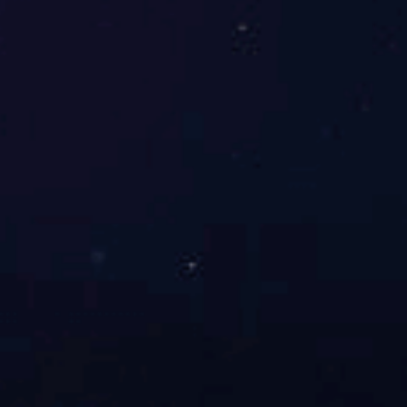
兰官方网站
|
乐动在线
|
开元在线
|
乐竞体育
|
米乐官方网站_米乐