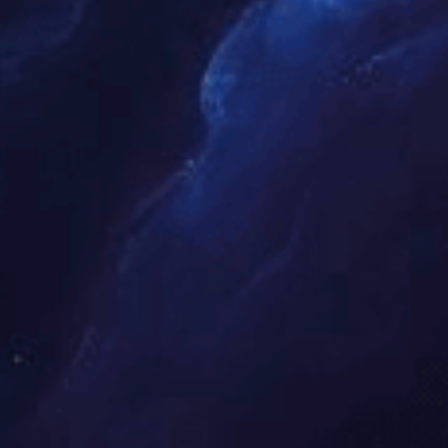
罗茨鼓风机
陶瓷耐磨弯头