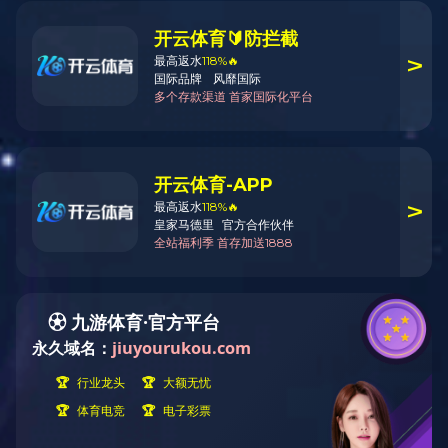
展飞机械专注
产品中心
热门关键字