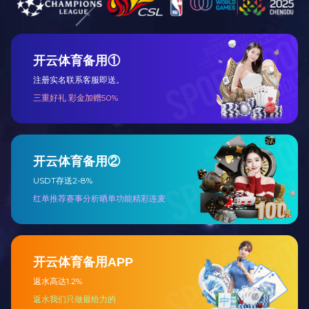
泵
送泵
统
置
产线
送设备
送机
输送设备
送设备
送装置
输送系统
设备系列