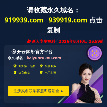
网站首页
云博