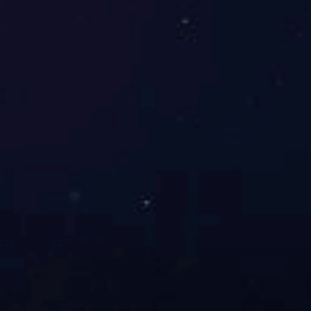
乐竞(中国)Lejing·官方网站
|
爱游戏平台
|
九游官方网站
|
米兰官