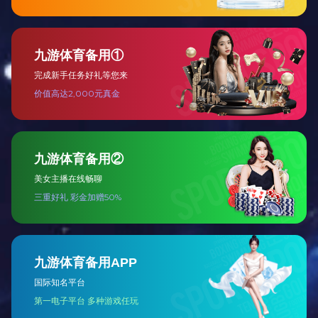
）
拌机
送机
pp官方在线入口
放阀
换阀