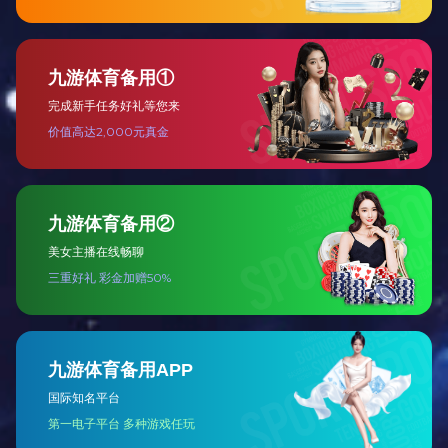
）
拌机
送机
pp官方在线入口
放阀
换阀