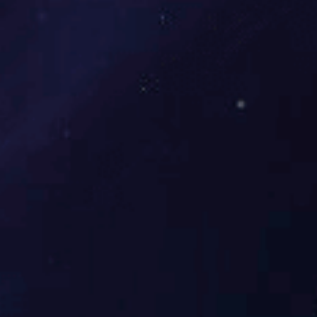
Copyright © 2022 版权所有：云博app官方在线入口 备案号：
豫ICP备2022