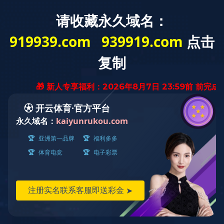
网站首页
云博