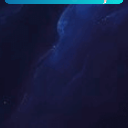
槽
头
尘器
器
料器
查看更多