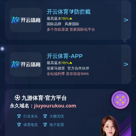
展飞机械专注
热门关键字