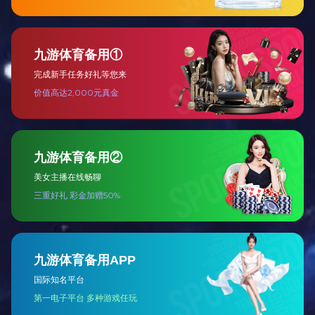
这种鼓风机结构简单，制造方便，适用于低压力场合的