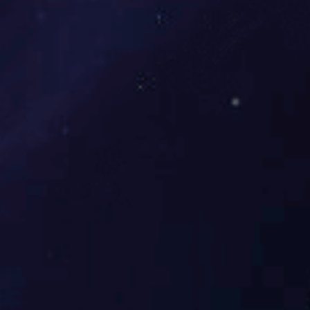
Copyright © 2022 版权所有：云博app官方在线入口 备案号：
豫ICP备2022