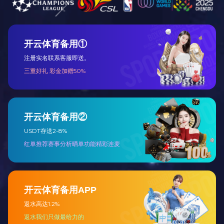
灰输送泵
气力输送泵
料封泵
输送系统
输送装置
输送生产线
气力输送设备
气力输送机
灰气力输送设备
气力输送设备
气力输送装置
离气力输送系统
设备系列