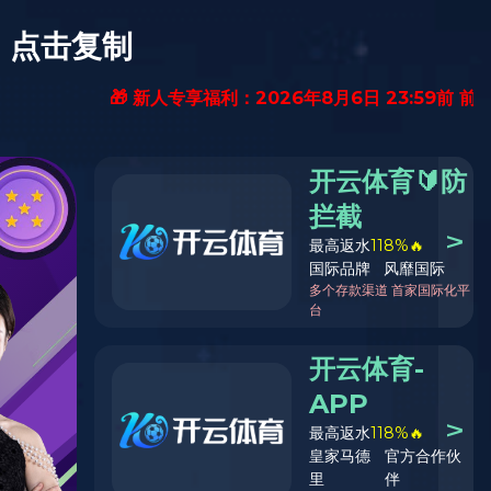
新闻中心
企业简介
服务支持