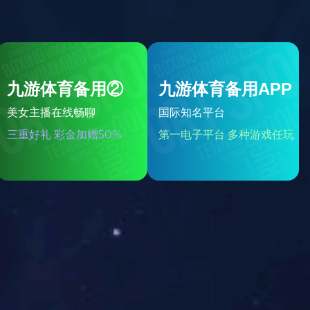
云博app官方在线入口
平乡县料封泵
平乡县仓泵