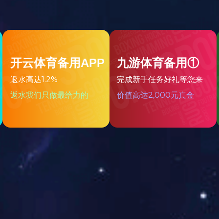
气力输送设备
灰库设备系列
平乡县粉体气力输送设备