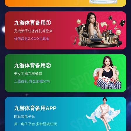
输送斜槽
耐磨管
耐磨弯头
鼓风机
布袋除尘器
查看更多