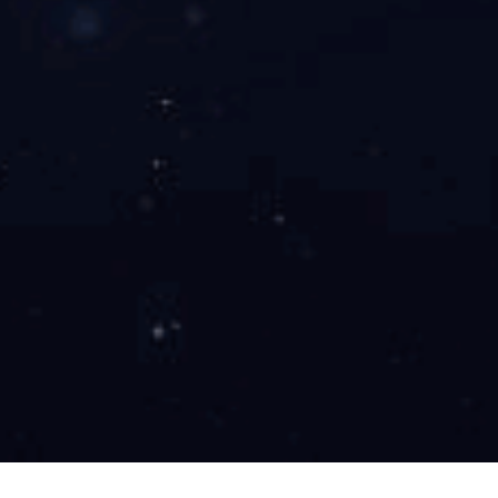
展飞机械始终坚持为客户提供高品质的
为客户创造价值，诚信为您服务！