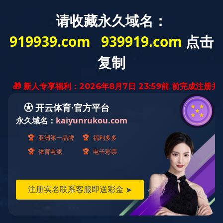
网站首页
云博