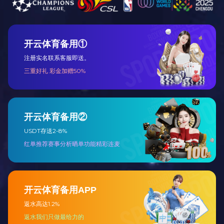
输送泵
设备系列
（中国）
散装机
散装机
加湿搅拌机
螺旋输送机
板
散装机
pp官方在线入口
压力释放阀
三通切换阀