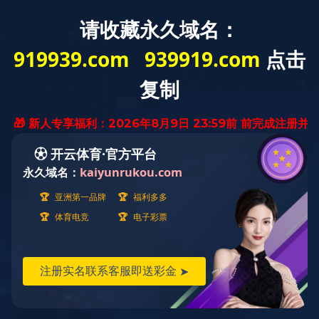
网站首页
云博