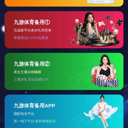
输送斜槽
耐磨管
耐磨弯头
鼓风机
布袋除尘器
查看更多