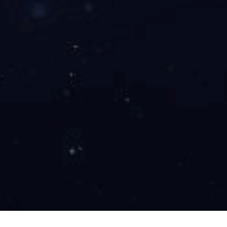
展飞机械始终坚持为客户提供高品质的
为客户创造价值，诚信为您服务！