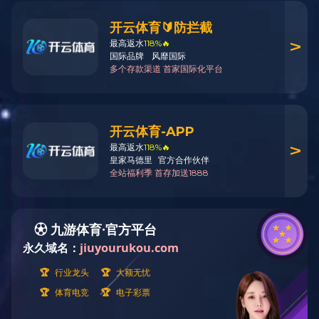
展飞机械专注
热门关键字