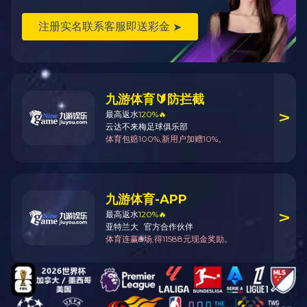
气力输送设备供应及服务
产品中心
PRODUCT
输送设备
气力输送设备
泵
输送泵
输送泵
喷射泵