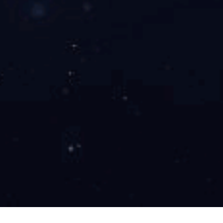
展飞机械始终坚持为客户提供高品质的
为客户创造价值，诚信为您服务！