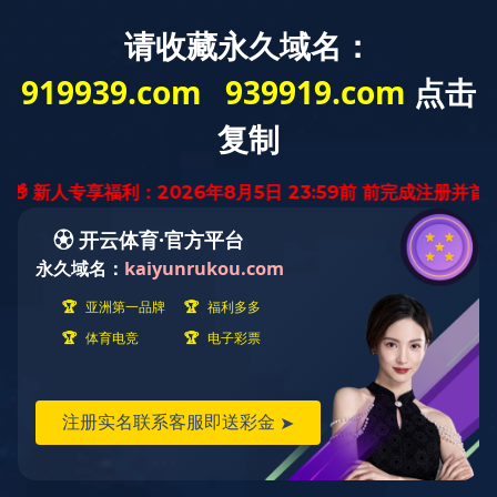
网站首页
云博