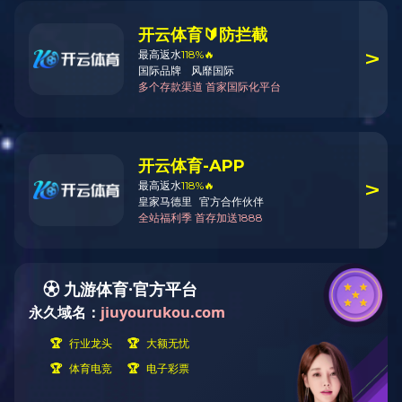
展飞机械专注
热门关键字