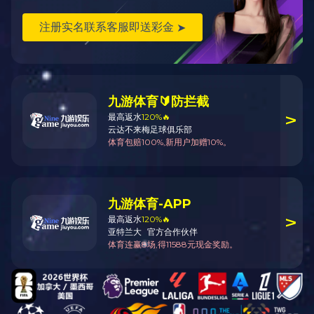
气力输送设备供应及服务
产品中心
PRODUCT
输送设备
气力输送设备
泵
输送泵
输送泵
喷射泵