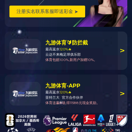
气力输送设备供应及服务
产品中心
PRODUCT
输送设备
气力输送设备
泵
输送泵
输送泵
喷射泵