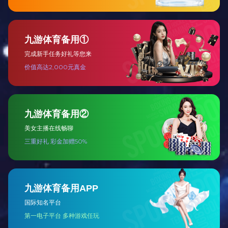
输送斜槽
耐磨管
耐磨弯头
鼓风机
布袋除尘器
查看更多