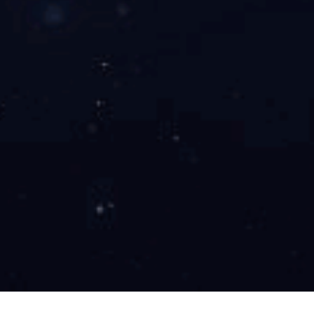
展飞机械始终坚持为客户提供高品质的
为客户创造价值，诚信为您服务！