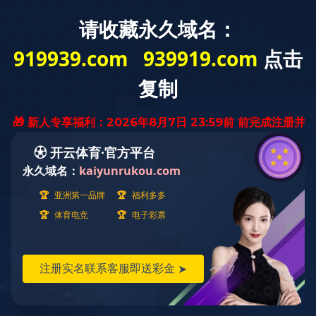
网站首页
云博