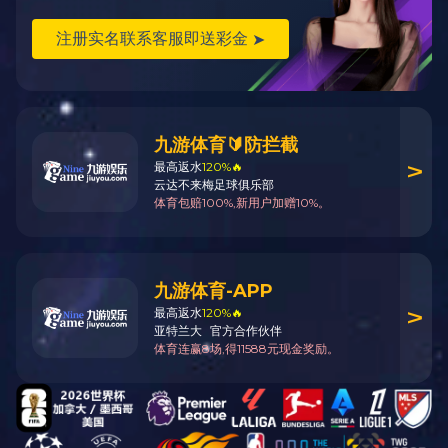
气力输送设备供应及服务
产品中心
PRODUCT
输送设备
气力输送设备
泵
输送泵
输送泵
喷射泵