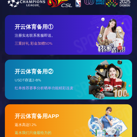
输送泵
设备系列
（中国）
散装机
散装机
加湿搅拌机
螺旋输送机
板
散装机
pp官方在线入口
压力释放阀
三通切换阀