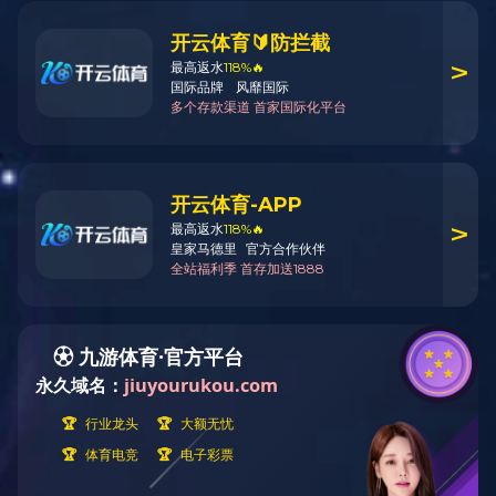
展飞机械专注
热门关键字