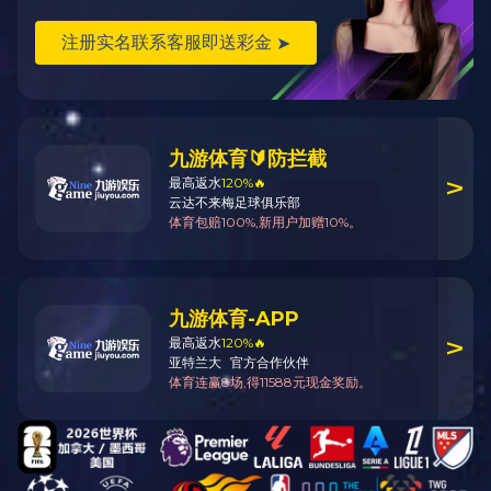
气力输送设备供应及服务
产品中心
PRODUCT
输送设备
气力输送设备
泵
输送泵
输送泵
喷射泵