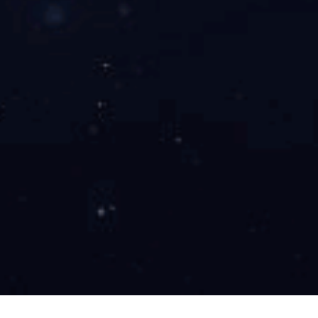
展飞机械始终坚持为客户提供高品质的
为客户创造价值，诚信为您服务！